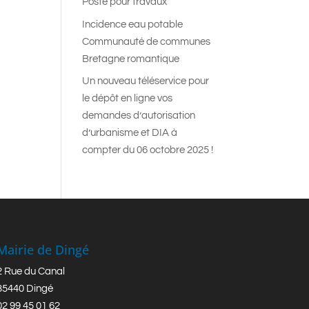
Poste pour travaux
Incidence eau potable
Communauté de communes
Bretagne romantique
Un nouveau téléservice pour
le dépôt en ligne vos
demandes d’autorisation
d’urbanisme et DIA à
compter du 06 octobre 2025 !
Mairie de Dingé
2 Rue du Canal
35440 Dingé
02 99 45 01 62