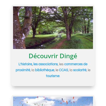
Découvrir Dingé
L’histoire
,
les associations
, les
commerces de
proximité
, la
bibliothèque
, le
CCAS
, la
scolarité
, le
tourisme
.