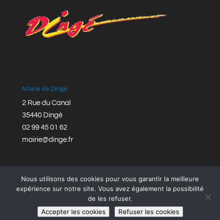
Mairie de Dingé
2 Rue du Canal
35440 Dingé
02 99 45 01 62
mairie@dinge.fr
Nous utilisons des cookies pour vous garantir la meilleure
expérience sur notre site. Vous avez également la possibilité
de les refuser.
Réalisation © Mairie de Dingé,
Bretagne Romantique
|
Accepter les cookies
Refuser les cookies
Mentions légales
|
Politique de confidentialité