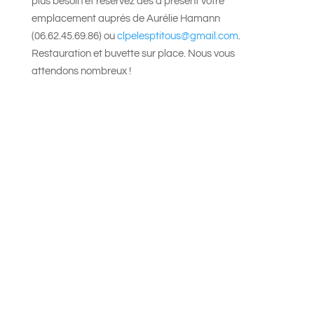
plus besoin et réservez dès à présent votre
emplacement auprès de Aurélie Hamann
(06.62.45.69.86) ou
clpelesptitous@gmail.com
.
Restauration et buvette sur place. Nous vous
attendons nombreux !