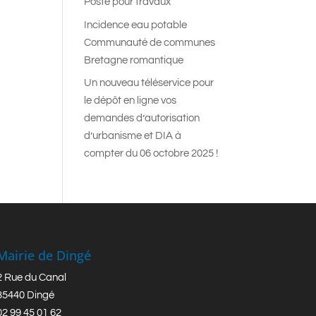
Poste pour travaux
Incidence eau potable
Communauté de communes
Bretagne romantique
Un nouveau téléservice pour
le dépôt en ligne vos
demandes d’autorisation
d’urbanisme et DIA à
compter du 06 octobre 2025 !
Mairie de Dingé
2 Rue du Canal
35440 Dingé
02 99 45 01 62