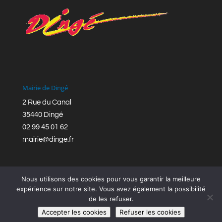
Mairie de Dingé
2 Rue du Canal
35440 Dingé
02 99 45 01 62
mairie@dinge.fr
Nous utilisons des cookies pour vous garantir la meilleure
expérience sur notre site. Vous avez également la possibilité
de les refuser.
Réalisation © Mairie de Dingé,
Bretagne Romantique
|
Accepter les cookies
Refuser les cookies
Mentions légales
|
Politique de confidentialité