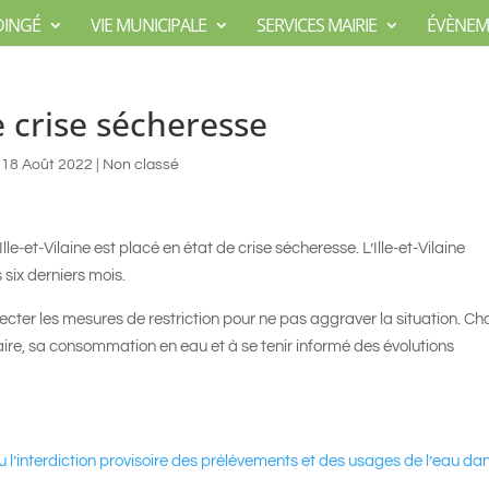
DINGÉ
VIE MUNICIPALE
SERVICES MAIRIE
ÉVÈNEM
e crise sécheresse
18 Août 2022
|
Non classé
e-et-Vilaine est placé en état de crise sécheresse. L’Ille-et-Vilaine
s six derniers mois.
ecter les mesures de restriction pour ne pas aggraver la situation. C
aire, sa consommation en eau et à se tenir informé des évolutions
ou l’interdiction provisoire des prélèvements et des usages de l’eau dan