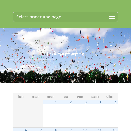
Sélectionner une page
Evènements
lun
mar
mer
jeu
ven
sam
dim
1
2
3
4
5
6
7
8
9
10
11
12