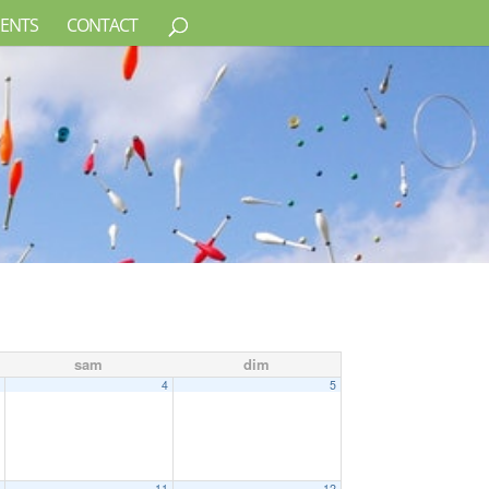
ENTS
CONTACT
sam
dim
3
4
5
0
11
12