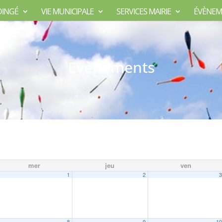
DINGÉ
VIE MUNICIPALE
SERVICES MAIRIE
ÉVÈNEM
Evènements
mer
jeu
ven
1
2
8
9
1