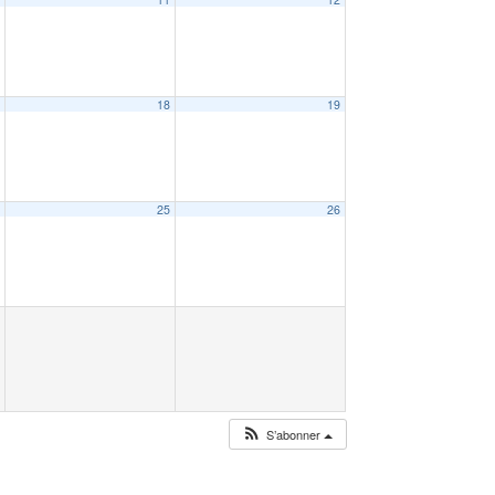
7
18
19
4
25
26
S’abonner