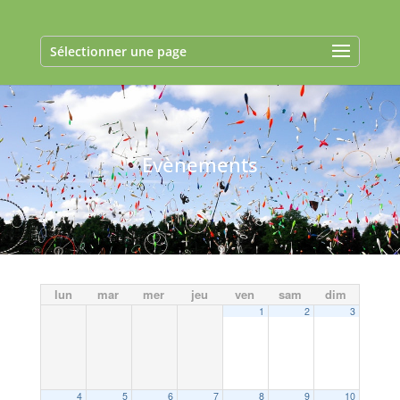
Sélectionner une page
Evènements
lun
mar
mer
jeu
ven
sam
dim
1
2
3
4
5
6
7
8
9
10