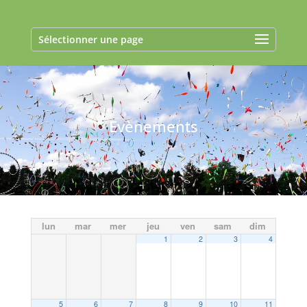
Sélectionner une page
Evènements
lun
mar
mer
jeu
ven
sam
dim
1
2
3
4
5
6
7
8
9
10
11