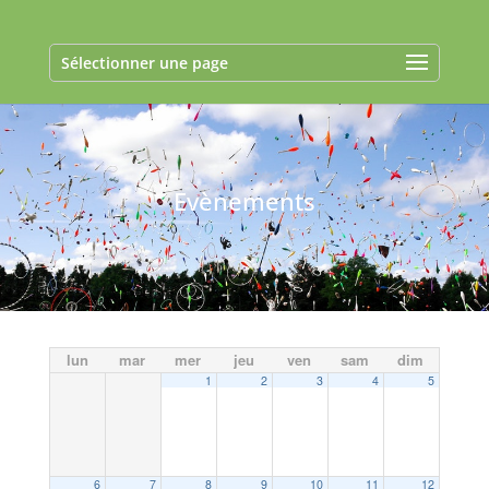
Sélectionner une page
Evènements
lun
mar
mer
jeu
ven
sam
dim
1
2
3
4
5
6
7
8
9
10
11
12