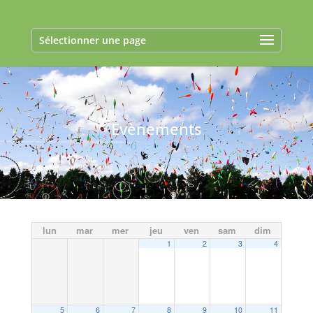
Sélectionner une page
Evènements
lun
mar
mer
jeu
ven
sam
dim
1
2
3
4
5
6
7
8
9
10
11