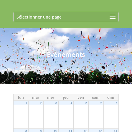
Sélectionner une page
Evènements
lun
mar
mer
jeu
ven
sam
dim
1
2
3
4
5
6
7
8
9
10
11
12
13
14