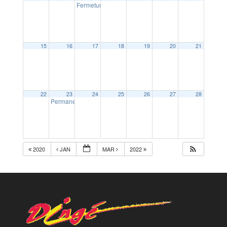
Fermeture exceptionnelle de la Poste
10:00
15
16
17
18
19
20
21
22
23
24
25
26
27
28
Permanence avocat conseil
15:00
2020
JAN
MAR
2022