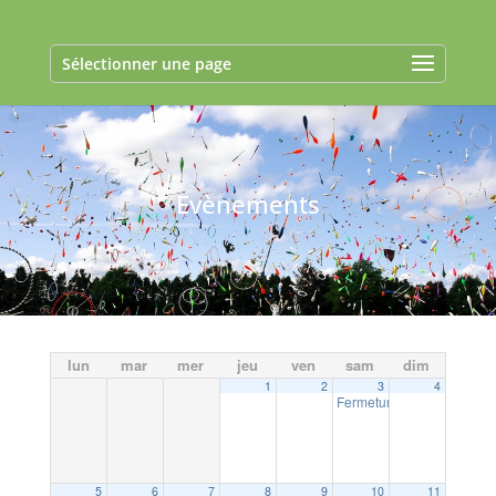
Sélectionner une page
Evènements
lun
mar
mer
jeu
ven
sam
dim
1
2
3
4
Fermeture exceptionnelle 
5
6
7
8
9
10
11