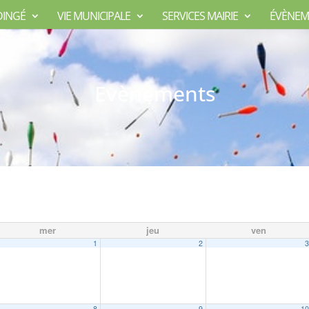
DINGÉ
VIE MUNICIPALE
SERVICES MAIRIE
ÉVÈNEM
Evènements
mer
jeu
ven
1
2
8
9
1