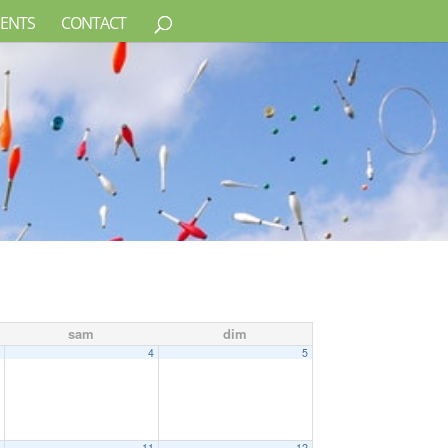
ENTS
CONTACT
sam
dim
3
4
5
0
11
12