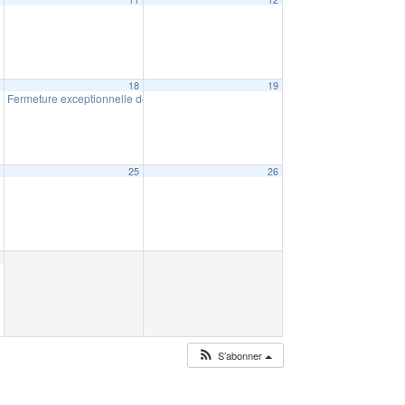
7
18
19
Fermeture exceptionnelle de la mairie le samedi 18/12
10:00
4
25
26
1
S’abonner