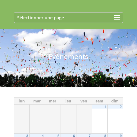
Sélectionner une page
Evènements
lun
mar
mer
jeu
ven
sam
dim
1
2
3
4
5
6
7
8
9