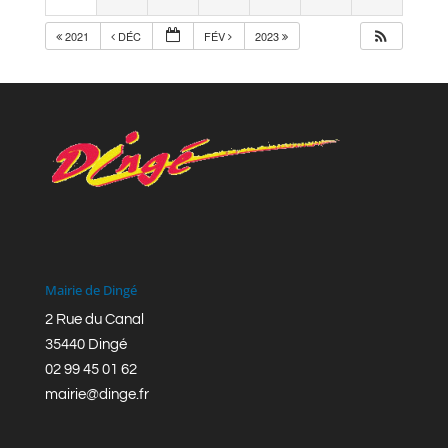
2021
DÉC
FÉV
2023
Mairie de Dingé
2 Rue du Canal
35440 Dingé
02 99 45 01 62
mairie@dinge.fr