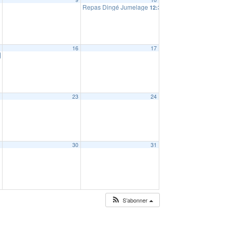
Repas Dingé Jumelage
12:30
5
16
17
2
23
24
9
30
31
S’abonner