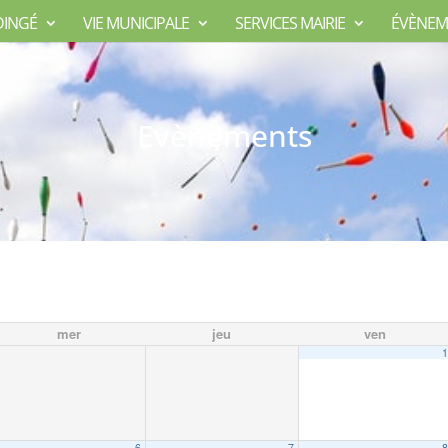
DINGÉ
VIE MUNICIPALE
SERVICES MAIRIE
ÉVÈNEM
Evènements
mer
jeu
ven
6
7