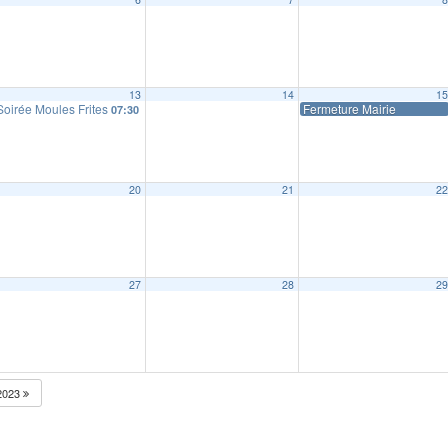
13
14
1
Soirée Moules Frites
Fermeture Mairie
07:30
20
21
2
27
28
2
2023