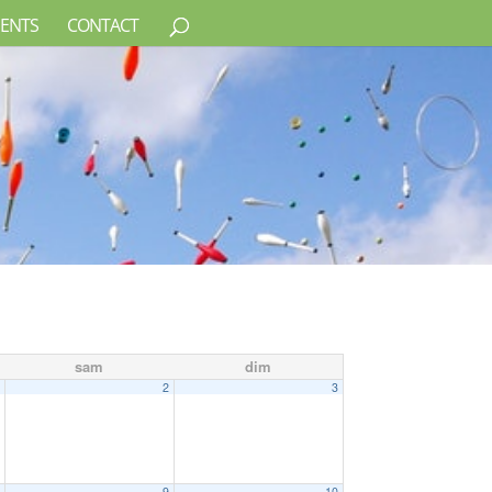
ENTS
CONTACT
sam
dim
1
2
3
8
9
10