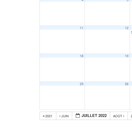
11
12
18
19
25
26
JUILLET 2022
2021
JUIN
AOÛT