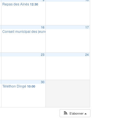
Repas des Aînés
12:30
5
16
17
Conseil municipal des jeunes : ramassage de déchets
10:00
2
23
24
9
30
Téléthon Dingé
10:00
S’abonner