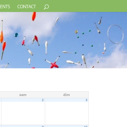
ENTS
CONTACT
sam
dim
1
2
3
8
9
10