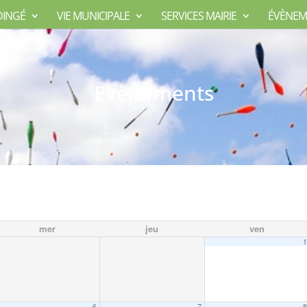
DINGÉ
VIE MUNICIPALE
SERVICES MAIRIE
ÉVÈNEM
Evènements
mer
jeu
ven
6
7