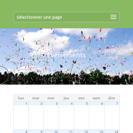
Sélectionner une page
Evènements
lun
mar
mer
jeu
ven
sam
dim
1
2
3
4
5
6
7
8
9
10
11
12
13
14