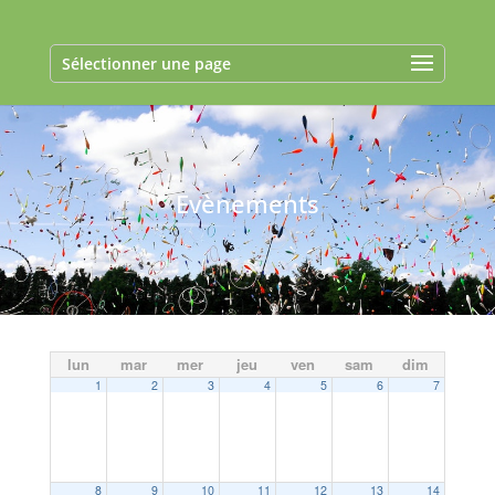
Sélectionner une page
Evènements
lun
mar
mer
jeu
ven
sam
dim
1
2
3
4
5
6
7
8
9
10
11
12
13
14