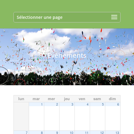
Sélectionner une page
Evènements
lun
mar
mer
jeu
ven
sam
dim
1
2
3
4
5
6
7
8
9
10
11
12
13