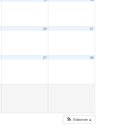
9
20
21
6
27
28
S’abonner