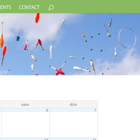
ENTS
CONTACT
sam
dim
5
6
7
2
13
14