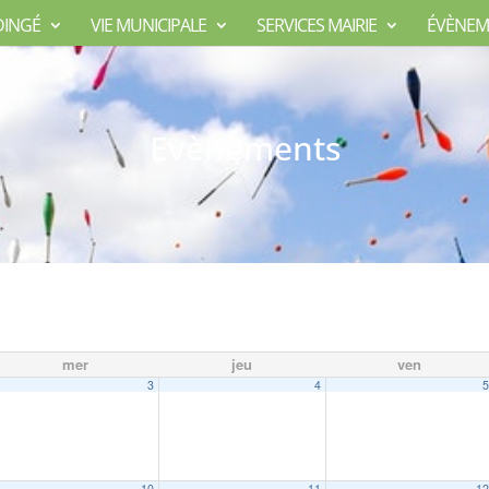
DINGÉ
VIE MUNICIPALE
SERVICES MAIRIE
ÉVÈNEM
Evènements
mer
jeu
ven
3
4
10
11
1