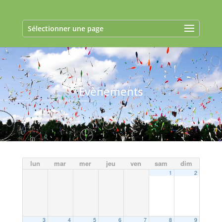
Sélectionner une page
Evènements
lun
mar
mer
jeu
ven
sam
dim
1
2
3
4
5
6
7
8
9