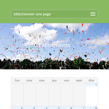
Sélectionner une page
Evènements
lun
mar
mer
jeu
ven
sam
dim
1
2
3
4
5
6
7
8