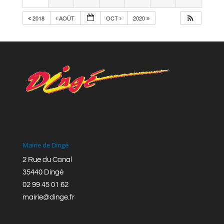
2018
AOÛT
OCT
2020
Mairie de Dingé
2 Rue du Canal
35440 Dingé
02 99 45 01 62
mairie@dinge.fr