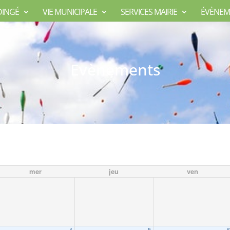
DINGÉ
VIE MUNICIPALE
SERVICES MAIRIE
ÉVÈNEM
Evènements
mer
jeu
ven
4
5