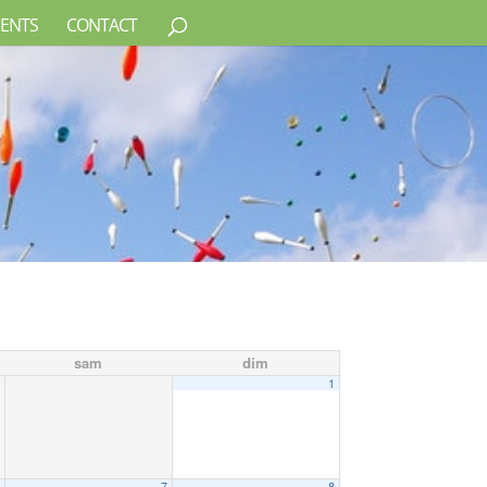
ENTS
CONTACT
sam
dim
1
6
7
8