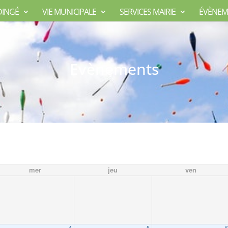
DINGÉ
VIE MUNICIPALE
SERVICES MAIRIE
ÉVÈNEM
Evènements
mer
jeu
ven
4
5