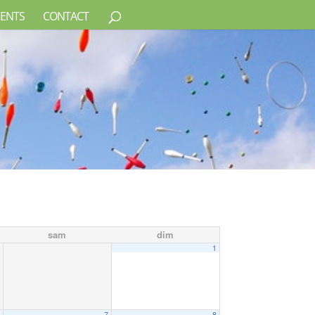
ENTS
CONTACT
sam
dim
1
6
7
8