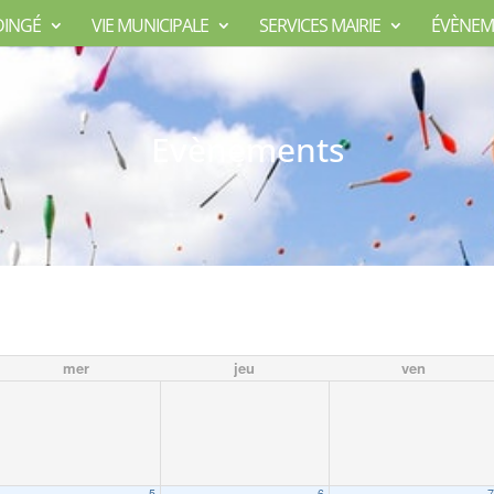
DINGÉ
VIE MUNICIPALE
SERVICES MAIRIE
ÉVÈNEM
Evènements
mer
jeu
ven
5
6