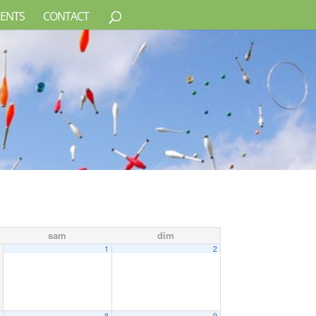
ENTS
CONTACT
sam
dim
1
2
7
8
9