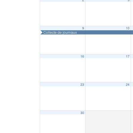
9
10
Collecte de journaux
16
17
23
24
30