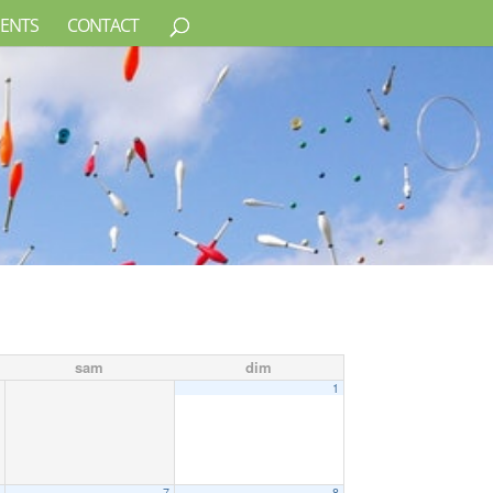
ENTS
CONTACT
sam
dim
1
6
7
8