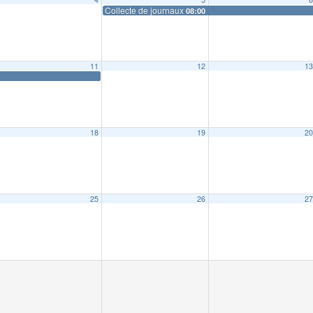
Collecte de journaux
08:00
11
12
1
18
19
2
25
26
2