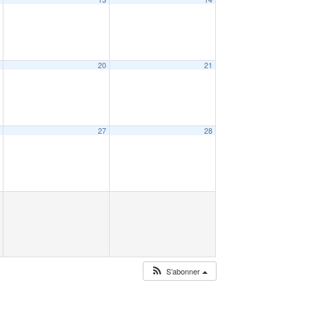
9
20
21
6
27
28
S’abonner