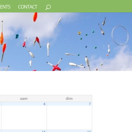
ENTS
CONTACT
sam
dim
5
6
7
2
13
14