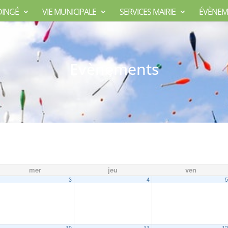
DINGÉ
VIE MUNICIPALE
SERVICES MAIRIE
ÉVÈNEM
Evènements
mer
jeu
ven
3
4
10
11
1