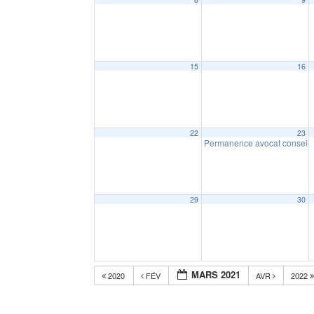
15
16
22
23
Permanence avocat conseil
29
30
MARS 2021
2020
FÉV
AVR
2022