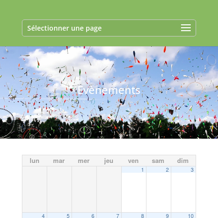
Sélectionner une page
Evènements
lun
mar
mer
jeu
ven
sam
dim
1
2
3
4
5
6
7
8
9
10