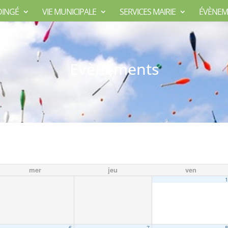
DINGÉ
VIE MUNICIPALE
SERVICES MAIRIE
ÉVÈNEM
Evènements
mer
jeu
ven
6
7