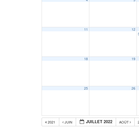
11
12
18
19
25
26
JUILLET 2022
2021
JUIN
AOÛT