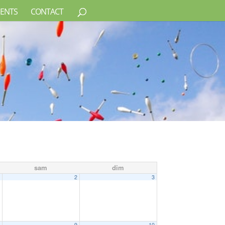
ENTS
CONTACT
sam
dim
1
2
3
8
9
10