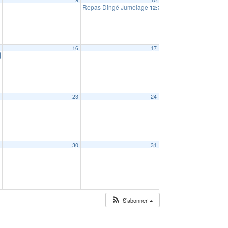
Repas Dingé Jumelage
12:30
5
16
17
2
23
24
9
30
31
S’abonner