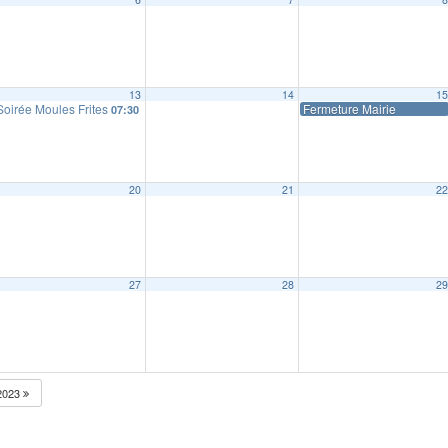
13
14
1
Soirée Moules Frites
Fermeture Mairie
07:30
20
21
2
27
28
2
2023