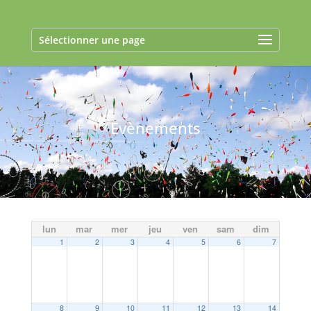
Sélectionner une page
Evènements
lun
mar
mer
jeu
ven
sam
dim
1
2
3
4
5
6
7
8
9
10
11
12
13
14