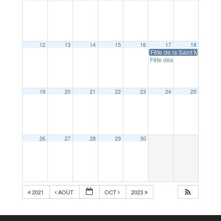
12
13
14
15
16
17
18
Fête de la Saint Maurice
1
Fête des familles
11:00
19
20
21
22
23
24
25
26
27
28
29
30
2021
AOÛT
OCT
2023