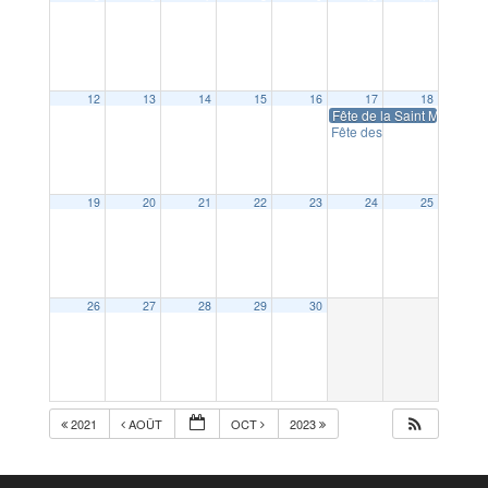
12
13
14
15
16
17
18
Fête de la Saint Maurice
1
Fête des familles
11:00
19
20
21
22
23
24
25
26
27
28
29
30
2021
AOÛT
OCT
2023