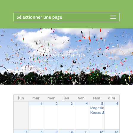
Sélectionner une page
Evènements
lun
mar
mer
jeu
ven
sam
dim
1
2
3
4
5
6
Magasin gratuit – Associat
Repas des aînés
12:00
7
8
9
10
11
12
13