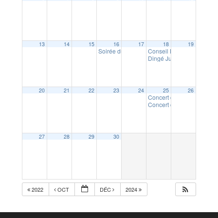
13
14
15
16
17
18
19
Soirée du Beaujolais Nouveau
Conseil Municipal des Je
19:00
Dingé Jumelage : soirée p
20
21
22
23
24
25
26
Concert de l’orchestre Ar
Concert de l’orchestre Ar
27
28
29
30
2022
OCT
DÉC
2024