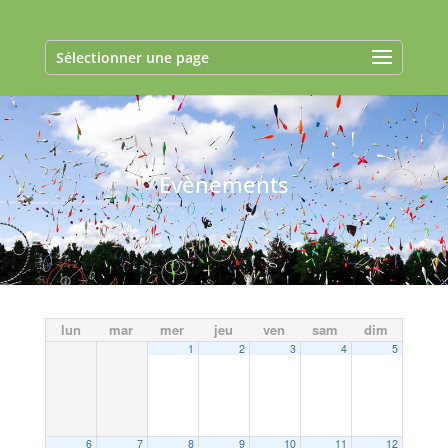
Sélectionner une page
Evènements
lun
mar
mer
jeu
ven
sam
dim
1
2
3
4
5
6
7
8
9
10
11
12