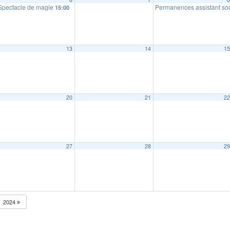
Veuves et Citoyens de la PAIX – Section de Dingé
Spectacle de magie
Permanences assistant so
15:00
17:00
13
14
1
munale
10:00
20
21
2
27
28
2
2024