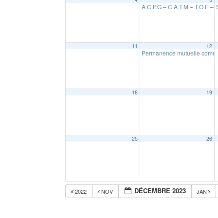
A.C.P.G – C.A.T.M – T.O.E – 
11
12
Permanence mutuelle com
18
19
25
26
DÉCEMBRE 2023
2022
NOV
JAN