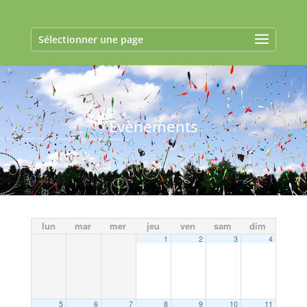
Sélectionner une page
Evènements
lun
mar
mer
jeu
ven
sam
dim
1
2
3
4
5
6
7
8
9
10
11