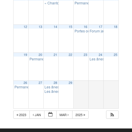
« Chantons ensemble »
Permanence assistant social (sur 
15:00
12
13
14
15
16
17
18
Portes ouvertes à l’école Sainte fam
Forum jeunesse « Trouve 
19
20
21
22
23
24
25
Permanence mutuelle communale (sur RDV)
Les ânes du canal : atelie
10:00
26
27
28
29
Permanence avocat conseil (sur RDV)
Les ânes du canal : atelier mini fermier (18 mois à 6 a
14:00
Les ânes du canal : Atelier « fermier d’un soir »
17:30
2023
JAN
MAR
2025