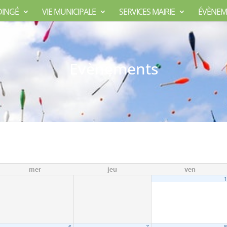
DINGÉ
VIE MUNICIPALE
SERVICES MAIRIE
ÉVÈNEM
Evènements
mer
jeu
ven
6
7