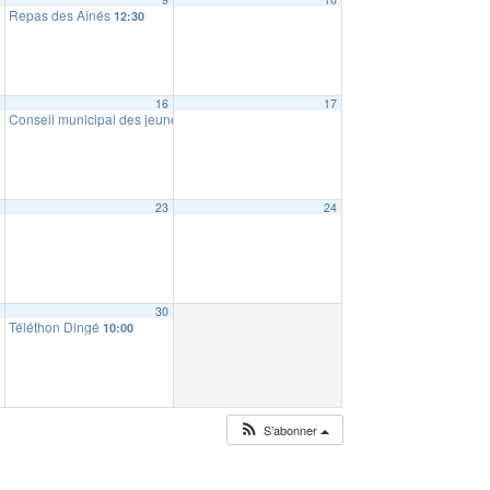
Repas des Aînés
12:30
5
16
17
Conseil municipal des jeunes : ramassage de déchets
10:00
2
23
24
9
30
Téléthon Dingé
10:00
S’abonner