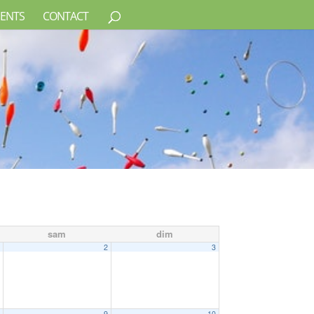
ENTS
CONTACT
sam
dim
1
2
3
8
9
10