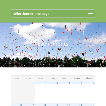
Sélectionner une page
Evènements
lun
mar
mer
jeu
ven
sam
dim
1
2
3
4
5
6
7
8
9
10
11
12