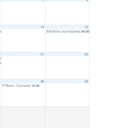
3
14
15
le publique Anne Sylvestre
Élections municipales
16:30
08:00
0
21
22
privée Sainte Famille
16:30
lation
19:00
7
28
29
P’titous : Carnaval
15:00