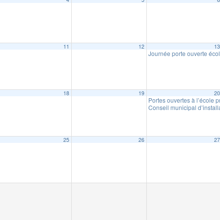
11
12
1
Journée porte ouverte éco
18
19
2
Portes ouvertes à l’école 
Conseil municipal d’instal
25
26
2