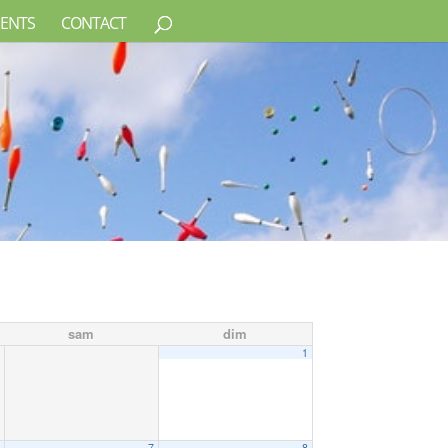
ENTS
CONTACT
sam
dim
1
6
7
8