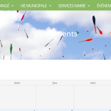
DINGÉ
VIE MUNICIPALE
SERVICES MAIRIE
ÉVÈNEM
Evènements
mer
jeu
ven
4
5