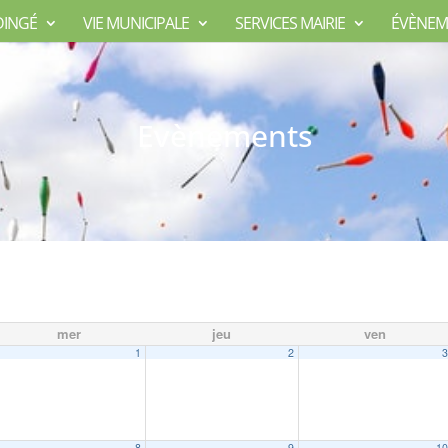
DINGÉ
VIE MUNICIPALE
SERVICES MAIRIE
ÉVÈNEM
Evènements
mer
jeu
ven
1
2
8
9
1