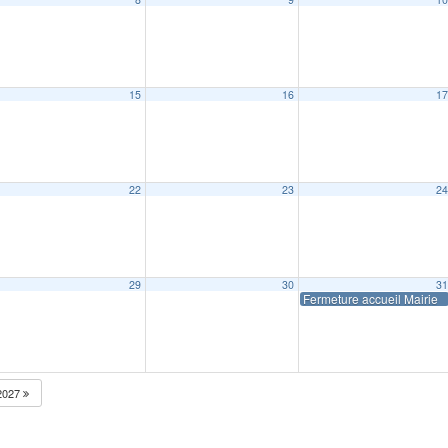
15
16
1
22
23
2
29
30
3
Fermeture accueil Mairie
2027