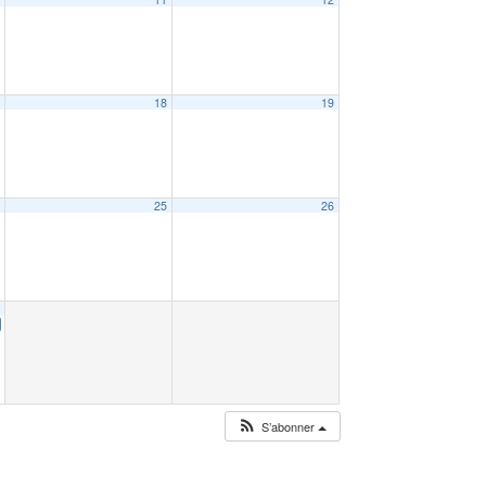
7
18
19
4
25
26
1
S’abonner