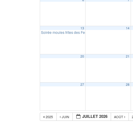
13
14
Soirée moules frites des Festous
19:00
20
21
27
28
JUILLET 2026
2025
JUIN
AOÛT