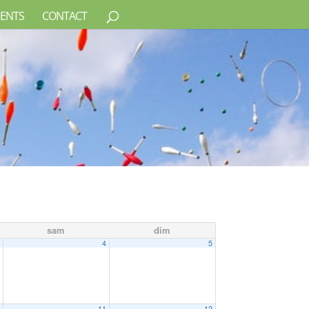
ENTS
CONTACT
sam
dim
3
4
5
0
11
12