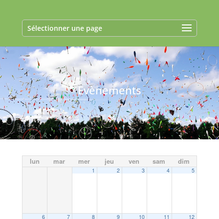
Sélectionner une page
Evènements
lun
mar
mer
jeu
ven
sam
dim
1
2
3
4
5
6
7
8
9
10
11
12