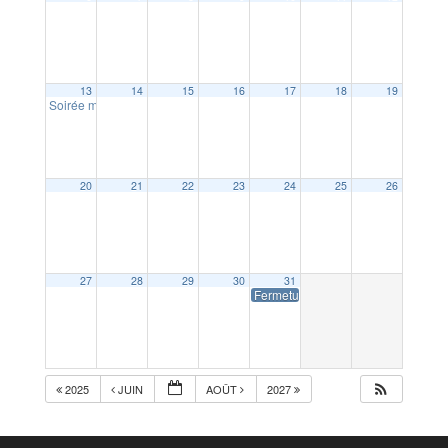
13
14
15
16
17
18
19
Soirée moules frites des Festous
19:00
20
21
22
23
24
25
26
27
28
29
30
31
Fermeture accueil Mairie
2025
JUIN
AOÛT
2027