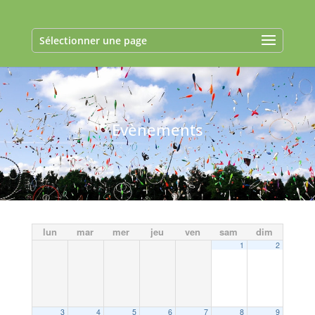
Sélectionner une page
Evènements
lun
mar
mer
jeu
ven
sam
dim
1
2
3
4
5
6
7
8
9