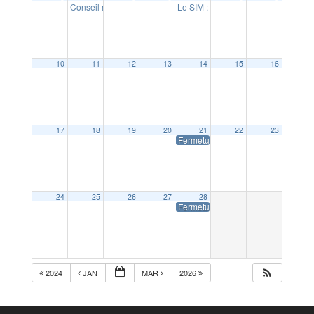
Conseil municipal
Le SIM : concert Soirée des orches
20:00
10
11
12
13
14
15
16
17
18
19
20
21
22
23
Fermeture de la Mairie
24
25
26
27
28
Fermeture de la Mairie
2024
JAN
MAR
2026