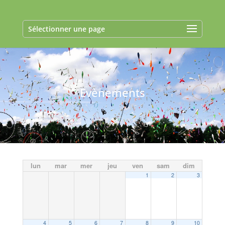
Sélectionner une page
Evènements
lun
mar
mer
jeu
ven
sam
dim
1
2
3
4
5
6
7
8
9
10