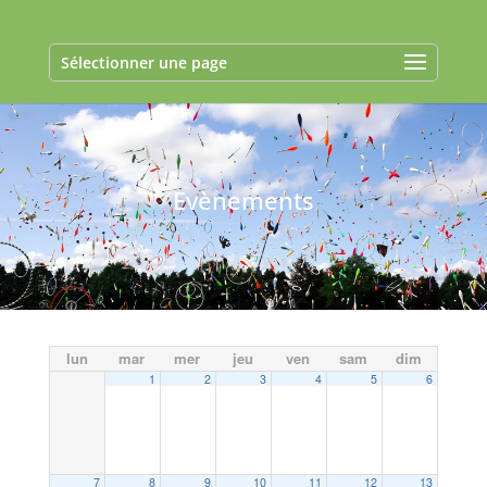
Sélectionner une page
Evènements
lun
mar
mer
jeu
ven
sam
dim
1
2
3
4
5
6
7
8
9
10
11
12
13