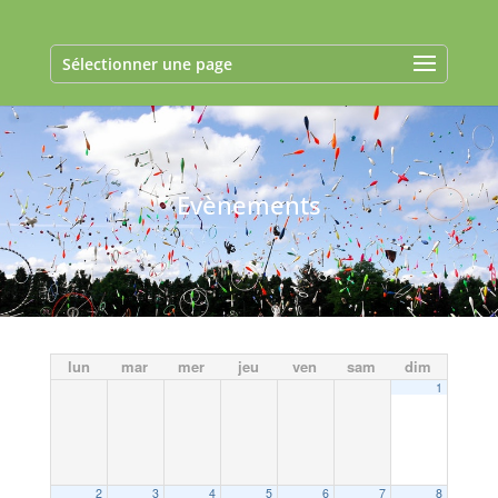
Sélectionner une page
Evènements
lun
mar
mer
jeu
ven
sam
dim
1
2
3
4
5
6
7
8