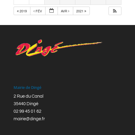
2019
FÉV
AVR
2021
Mairie de Dingé
2 Rue du Canal
35440 Dingé
02 99 45 01 62
mairie@dinge.fr