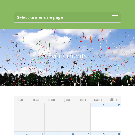
Sélectionner une page
Evènements
lun
mar
mer
jeu
ven
sam
dim
1
2
3
4
5
6
7
8
9