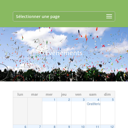
Sélectionner une page
Evènements
lun
mar
mer
jeu
ven
sam
dim
1
2
3
4
5
Gratiferia de Ma P’tite Gla
6
7
8
9
10
11
12